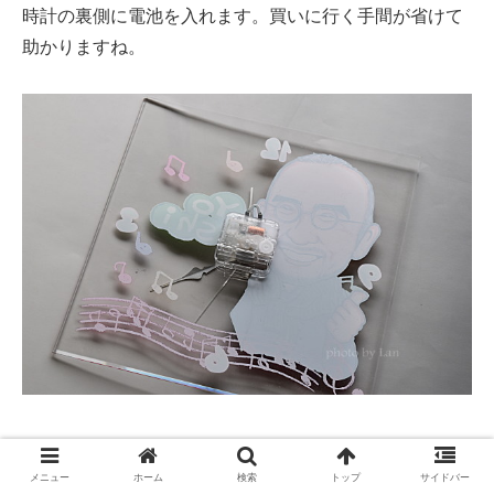
時計の裏側に電池を入れます。買いに行く手間が省けて
助かりますね。
さっそくリビングに飾ってみます
メニュー
ホーム
検索
トップ
サイドバー