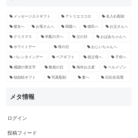
メッセージ入りギフト
アトリエココロ
名入れ彫刻
彼女へ
お母さんへ
両親へ
彼氏へ
お父さんへ
クリスマス
年配の方へ
父の日
おばあちゃんへ
ホワイトデー
母の日
おじいちゃんへ
バレンタインデー
ペアギフト
祖父母へ
子供へ
感謝の筆文字
敬老の日
海外お土産
ベルメゾン
似顔絵ギフト
写真彫刻
妻へ
日比谷花壇
メタ情報
ログイン
投稿フィード