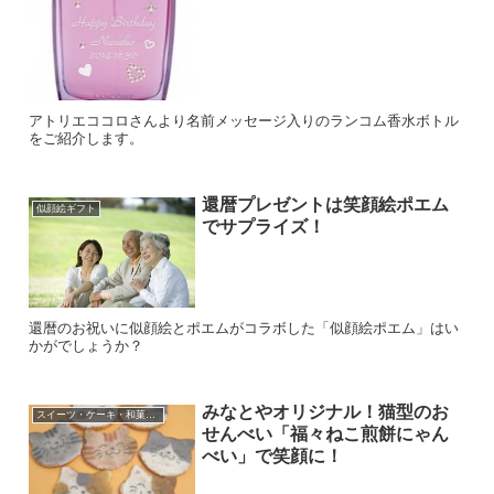
アトリエココロさんより名前メッセージ入りのランコム香水ボトル
をご紹介します。
還暦プレゼントは笑顔絵ポエム
似顔絵ギフト
でサプライズ！
還暦のお祝いに似顔絵とポエムがコラボした「似顔絵ポエム」はい
かがでしょうか？
みなとやオリジナル！猫型のお
スイーツ・ケーキ・和菓子・果物
せんべい「福々ねこ煎餅にゃん
べい」で笑顔に！