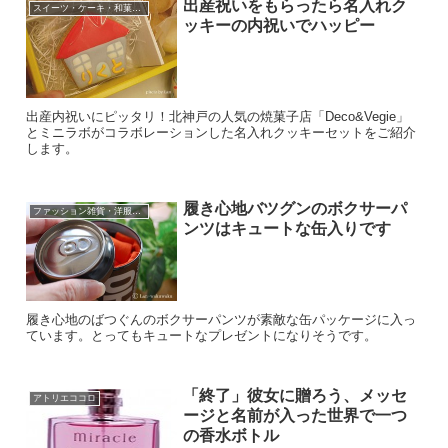
出産祝いをもらったら名入れク
スイーツ・ケーキ・和菓子・果物
ッキーの内祝いでハッピー
出産内祝いにピッタリ！北神戸の人気の焼菓子店「Deco&Vegie」
とミニラボがコラボレーションした名入れクッキーセットをご紹介
します。
履き心地バツグンのボクサーパ
ファッション雑貨・洋服・アクセサリー
ンツはキュートな缶入りです
履き心地のばつぐんのボクサーパンツが素敵な缶パッケージに入っ
ています。とってもキュートなプレゼントになりそうです。
「終了」彼女に贈ろう、メッセ
アトリエココロ
ージと名前が入った世界で一つ
の香水ボトル