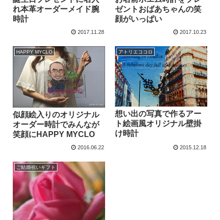
れ本革オーダーメイド腕
ゼントおばあちゃんの笑
時計
顔がいっぱい
2017.11.28
2017.10.23
HAPPY MYCLO
アトリエココロ
想い出の写真で作るアー
似顔絵入りのオリジナル
ト絵画風オリジナル壁掛
オーダー時計でみんなが
け時計
笑顔にHAPPY MYCLO
2016.06.22
2015.12.18
ご結婚祝いギフト