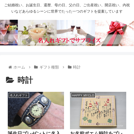
ご結婚祝い、お誕生日、還暦、母の日、父の日、ご出産祝い、開店祝い、内祝
いなどあらゆるシーンに世界でたった一つのギフトを提案しています
ホーム
ギフト種類
時計
時計
名入れギフト
HAPPY MYCLO
誕生日プレゼントに名入
お名前ポエム時計をプレ