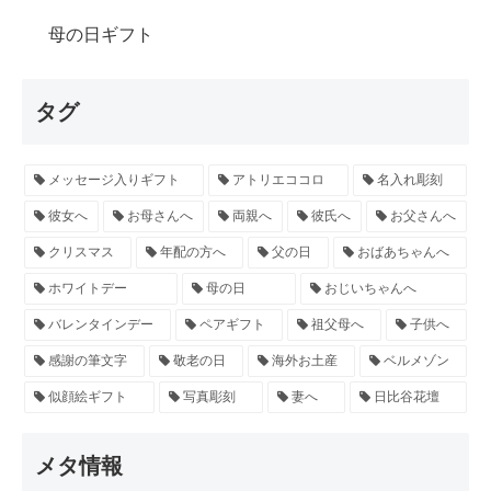
母の日ギフト
タグ
メッセージ入りギフト
アトリエココロ
名入れ彫刻
彼女へ
お母さんへ
両親へ
彼氏へ
お父さんへ
クリスマス
年配の方へ
父の日
おばあちゃんへ
ホワイトデー
母の日
おじいちゃんへ
バレンタインデー
ペアギフト
祖父母へ
子供へ
感謝の筆文字
敬老の日
海外お土産
ベルメゾン
似顔絵ギフト
写真彫刻
妻へ
日比谷花壇
メタ情報