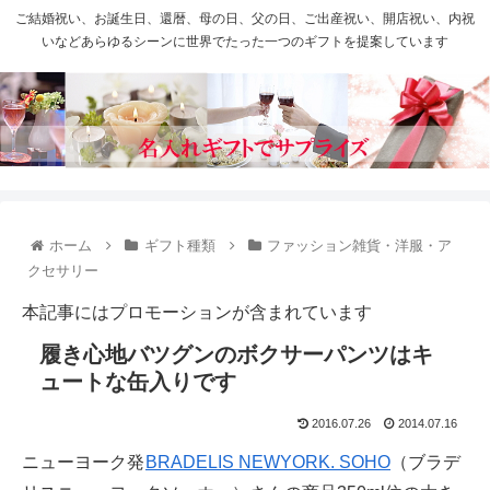
ご結婚祝い、お誕生日、還暦、母の日、父の日、ご出産祝い、開店祝い、内祝
いなどあらゆるシーンに世界でたった一つのギフトを提案しています
ホーム
ギフト種類
ファッション雑貨・洋服・ア
クセサリー
本記事にはプロモーションが含まれています
履き心地バツグンのボクサーパンツはキ
ュートな缶入りです
2016.07.26
2014.07.16
ニューヨーク発
BRADELIS NEWYORK. SOHO
（ブラデ